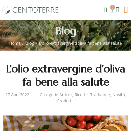
0
Blog
Home
Blog
L’olio extravergine d’oliva fa bene alla salute
L’olio extravergine d’oliva
fa bene alla salute
27 Apr, 2022
Categorie Articoli
,
Ricette
,
Tradizione
,
Novità
,
Prodotti