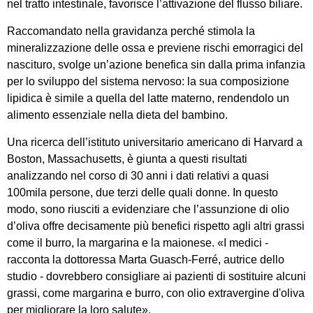
nel tratto intestinale, favorisce l’attivazione del flusso biliare.
Raccomandato nella gravidanza perché stimola la
mineralizzazione delle ossa e previene rischi emorragici del
nascituro, svolge un’azione benefica sin dalla prima infanzia
per lo sviluppo del sistema nervoso: la sua composizione
lipidica è simile a quella del latte materno, rendendolo un
alimento essenziale nella dieta del bambino.
Una ricerca dell’istituto universitario americano di Harvard a
Boston, Massachusetts, è giunta a questi risultati
analizzando nel corso di 30 anni i dati relativi a quasi
100mila persone, due terzi delle quali donne. In questo
modo, sono riusciti a evidenziare che l’assunzione di olio
d’oliva offre decisamente più benefici rispetto agli altri grassi
come il burro, la margarina e la maionese. «I medici -
racconta la dottoressa Marta Guasch-Ferré, autrice dello
studio - dovrebbero consigliare ai pazienti di sostituire alcuni
grassi, come margarina e burro, con olio extravergine d'oliva
per migliorare la loro salute».