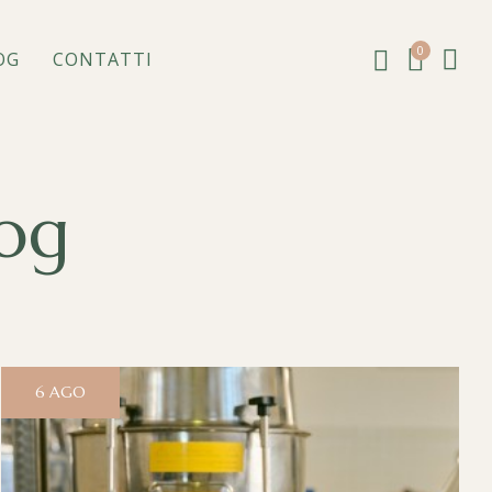
0
OG
CONTATTI
log
6
AGO