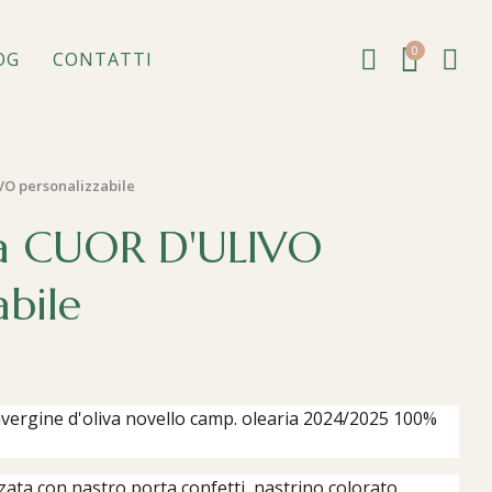
0
OG
CONTATTI
O personalizzabile
a CUOR D'ULIVO
abile
travergine d'oliva novello camp. olearia 2024/2025 100%
zata con nastro porta confetti, nastrino colorato,