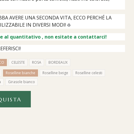
BA AVERE UNA SECONDA VITA,
ECCO PERCHÉ LA
LIZZABILE IN DIVERSI MODI!
♻️
se al quantitativo , non esitate a contattarci!
FERISCI!
CO
CELESTE
ROSA
BORDEAUX
Roselline bianche
Roselline beige
Roselline celesti
a
Girasole bianco
QUISTA